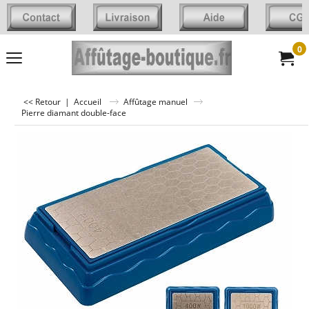
0
<< Retour
|
Accueil
Affûtage manuel
Pierre diamant double-face