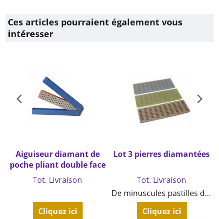
Ces articles pourraient également vous
intéresser
t
Aiguiseur diamant de
Lot 3 pierres diamantées
poche pliant double face
€
9.90
TTC
€
13.90
TTC
Tot. Livraison
Tot. Livraison
De minuscules pastilles de diamant collées sur une base indéformable