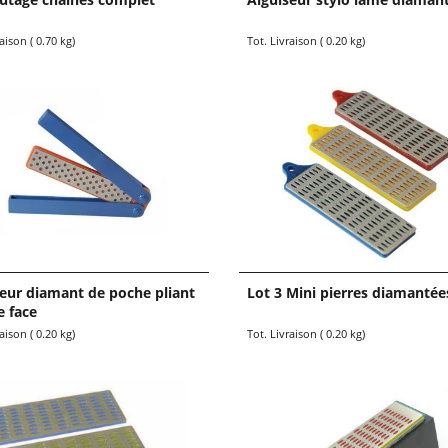
0
8.95
€
TTC
TTC
raison
0.70
kg
Tot. Livraison
0.20
kg
seur diamant de poche pliant
Lot 3 Mini pierres diamantée
e face
6.90
€
TTC
TTC
raison
0.20
kg
Tot. Livraison
0.20
kg