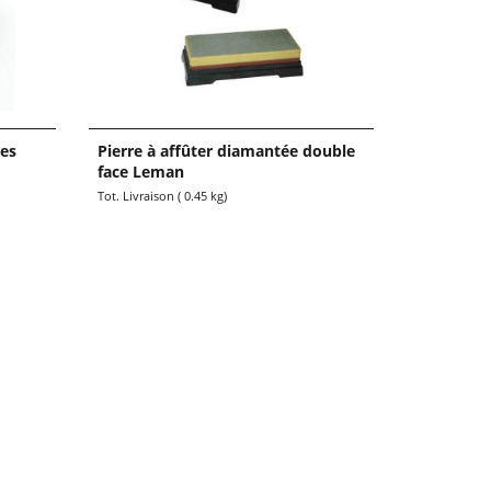
ces
Pierre à affûter diamantée double
face Leman
€
59.00
44.25
€
TTC
Tot. Livraison
0.45
kg