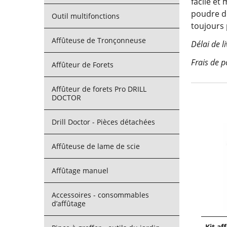
facile et
poudre de
Outil multifonctions
toujours 
Affûteuse de Tronçonneuse
Délai de l
Frais de p
Affûteur de Forets
Affûteur de forets Pro DRILL
DOCTOR
Drill Doctor - Pièces détachées
Affûteuse de lame de scie
Affûtage manuel
Accessoires - consommables
d’affûtage
Kit af