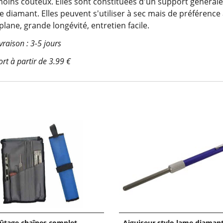
 moins coûteux. Elles sont constituées d'un support générale
 diamant. Elles peuvent s'utiliser à sec mais de préférence
plane, grande longévité, entretien facile.
ivraison : 3-5 jours
ort à partir de 3.99 €
fûtage chaînes complet
Aiguiseur stylo lame diaman