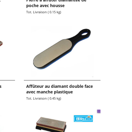
poche avec housse
11.90
€
TTC
Tot. Livraison
0.15
kg
s
Affûteur au diamant double face
avec manche plastique
14.90
€
TTC
Tot. Livraison
0.45
kg
-25%