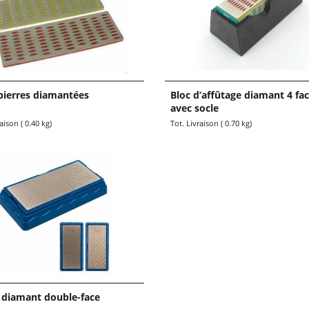
pierres diamantées
Bloc d’affûtage diamant 4 fa
avec socle
0
22.90
€
TTC
TTC
raison
0.40
kg
Tot. Livraison
0.70
kg
e diamant double-face