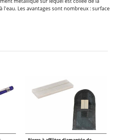
ment métallique sur lequel est collée de la
 à l'eau. Les avantages sont nombreux : surface
t
Pierre à affûter diamantée de