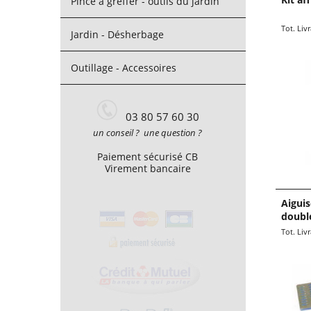
Pince à greffer - outils du jardin
19.9
€
Jardin - Désherbage
Tot. Liv
Outillage - Accessoires
03 80 57 60 30
un conseil ? une question ?
Paiement sécurisé CB
Virement bancaire
Aigui
doubl
9.90
€
Tot. Liv