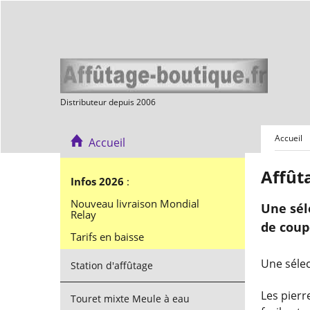
Distributeur depuis 2006
Accueil
Accueil
Affût
Infos 2026
:
Nouveau livraison Mondial
Une sél
Relay
de coup
Tarifs en baisse
Une sélec
Station d'affûtage
Les pierr
Touret mixte Meule à eau