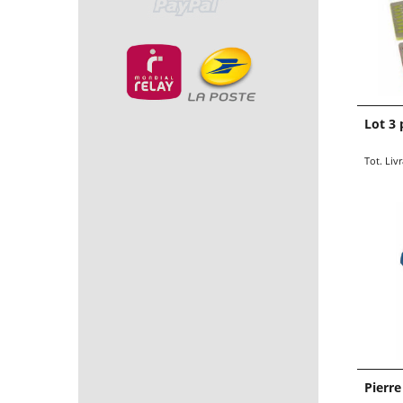
Lot 3 
13.9
€
Tot. Liv
Pierr