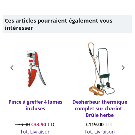
Ces articles pourraient également vous
intéresser
Pince à greffer 4 lames
Desherbeur thermique
incluses
complet sur chariot -
m
Brûle herbe
€
39.90
€
33.90
TTC
€
119.00
TTC
Tot. Livraison
Tot. Livraison