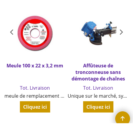
Meule 100 x 22 x 3,2 mm
Affûteuse de
tronconneuse sans
démontage de chaînes
Tot. Livraison
Tot. Livraison
x15 mm
meule de remplacement haute qualité
Unique sur le marché, système breveté d'affûtage directement sur le guide de la tronçonneuse
Cliquez ici
Cliquez ici