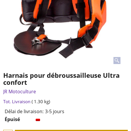
Harnais pour débroussailleuse Ultra
confort
JR Motoculture
-20%
42.90
€
34.32
€
TTC
Tot. Livraison
1.30
kg