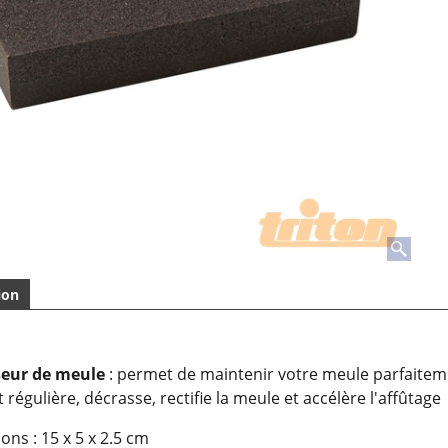
ion
seur de meule
: permet de maintenir votre meule parfaite
 régulière, décrasse, rectifie la meule et accélère l'affûtage
ns : 15 x 5 x 2.5 cm