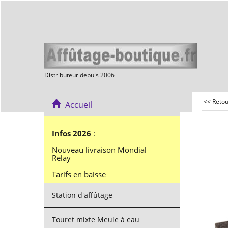
Distributeur depuis 2006
<< Reto
Accueil
Infos 2026
:
Nouveau livraison Mondial
Relay
Tarifs en baisse
Station d'affûtage
Touret mixte Meule à eau