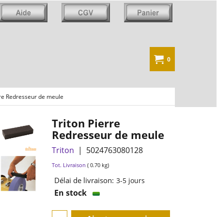
0
rre Redresseur de meule
Triton Pierre
Redresseur de meule
Triton
5024763080128
14.90
€
TTC
Tot. Livraison
0.70
kg
Délai de livraison:
3-5 jours
En stock