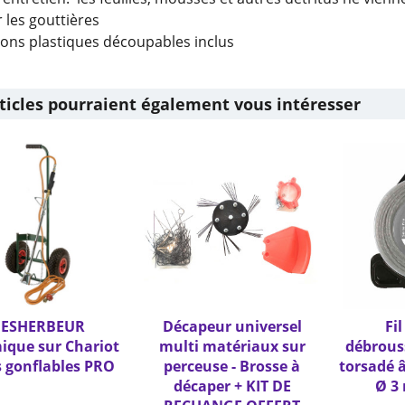
 les gouttières
ions plastiques découpables inclus
ticles pourraient également vous intéresser
ESHERBEUR
Décapeur universel
Fi
ique sur Chariot
multi matériaux sur
débrouss
 gonflables PRO
perceuse - Brosse à
torsadé
décaper + KIT DE
Ø 3