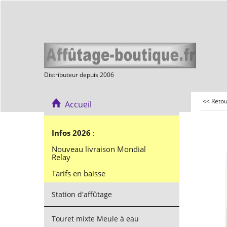
Distributeur depuis 2006
<< Reto
Accueil
Infos 2026
:
Nouveau livraison Mondial
Relay
Tarifs en baisse
Station d'affûtage
Touret mixte Meule à eau