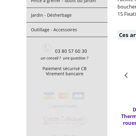
Pince à greffer - outils du jardin
boucher
15 Fixat
Jardin - Désherbage
Outillage - Accessoires
Ces ar
03 80 57 60 30
un conseil ? une question ?
Paiement sécurisé CB
Virement bancaire
D
Therm
roues