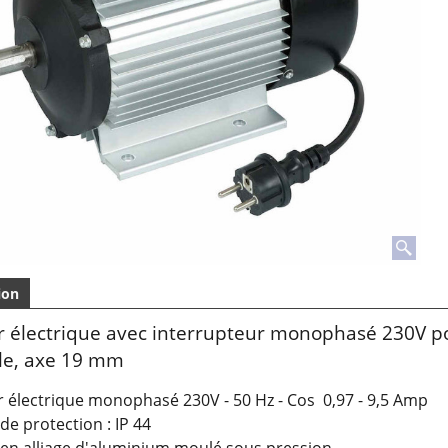
ion
 électrique avec interrupteur monophasé 230V p
le, axe 19 mm
r électrique monophasé 230V - 50 Hz - Cos 0,97 - 9,5 Amp
 de protection : IP 44
r en alliage d'aluminium moulé sous pression