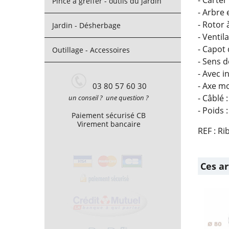
Pince à greffer - outils du jardin
- Arbre 
- Rotor
Jardin - Désherbage
- Ventil
- Capot
Outillage - Accessoires
- Sens d
- Avec i
- Axe m
03 80 57 60 30
- Câblé 
un conseil ? une question ?
- Poids 
Paiement sécurisé CB
Virement bancaire
REF : R
Ces ar