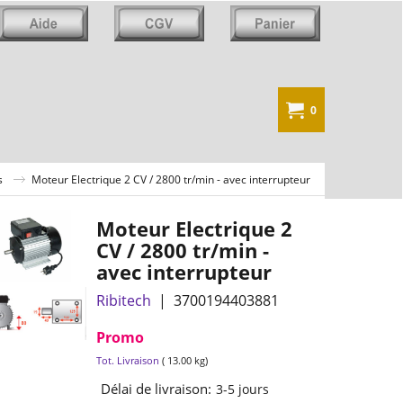
0
s
Moteur Electrique 2 CV / 2800 tr/min - avec interrupteur
Moteur Electrique 2
CV / 2800 tr/min -
avec interrupteur
Ribitech
3700194403881
Promo
149.00
€
TTC
Tot. Livraison
13.00
kg