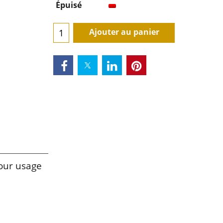
Délai de livraison:
3-5 jours
Épuisé
Ajouter au panier
our usage