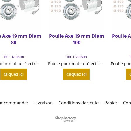
lie Axe 19 mm Diam 80
Poulie Axe 19 mm Diam 
€
19.90
€
19.90
TTC
TTC
Tot. Livraison
Tot. Livraison
Poulie pour moteur électrique en aluminium - Made in ItalyAxe-arbre Ø 19 mm / Ø poulie 80 mm
Cliquez ici
Cliquez ici
ur commander
Livraison
Conditions de vente
Panier
Con
Boutique en ligne créés
avec le logiciel
eCommerce ShopFactory