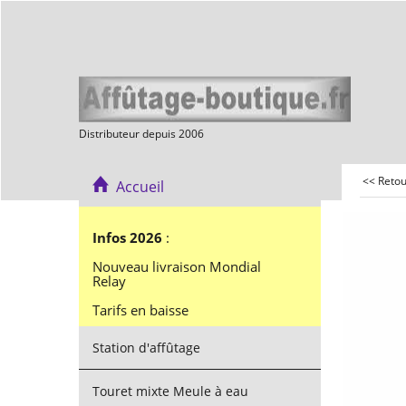
Distributeur depuis 2006
<< Reto
Accueil
Infos 2026
:
Nouveau livraison Mondial
Relay
Tarifs en baisse
Station d'affûtage
Touret mixte Meule à eau