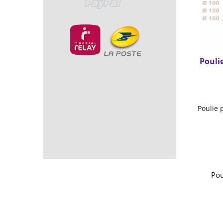
Pou
Po